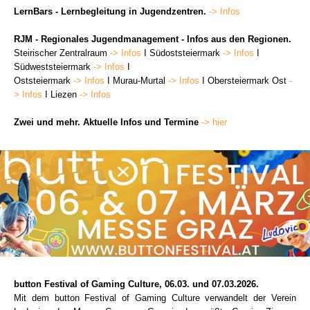
LernBars - Lernbegleitung in Jugendzentren.
-> Infos
RJM - Regionales Jugendmanagement - Infos aus den Regionen.
Steirischer Zentralraum
-> Infos
I Südoststeiermark
-> Infos
I
Südweststeiermark
-> Infos
I
Oststeiermark
-> Infos
I Murau-Murtal
-> Infos
I Obersteiermark Ost
-
> Infos
I Liezen
-> Infos
Zwei und mehr. Aktuelle Infos und Termine
-> hier
button Festival of Gaming Culture, 06.03. und 07.03.2026.
Mit dem button Festival of Gaming Culture verwandelt der Verein