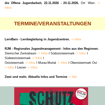
die Offene Jugendarbeit, 22.11.2026 - 24.11.2026.
Ort: Wien.
->
Infos
TERMINE/VERANSTALTUNGEN
LernBars - Lernbegleitung in Jugendzentren.
-> Infos
RJM - Regionales Jugendmanagement - Infos aus den Regionen.
Steirischer Zentralraum
-> Infos
I Südoststeiermark
-> Infos
I
Südweststeiermark
-> Infos
I
Oststeiermark
-> Infos
I Murau-Murtal
-> Infos
I Obersteiermark Ost
-
> Infos
I Liezen
-> Infos
Zwei und mehr. Aktuelle Infos und Termine
-> hier