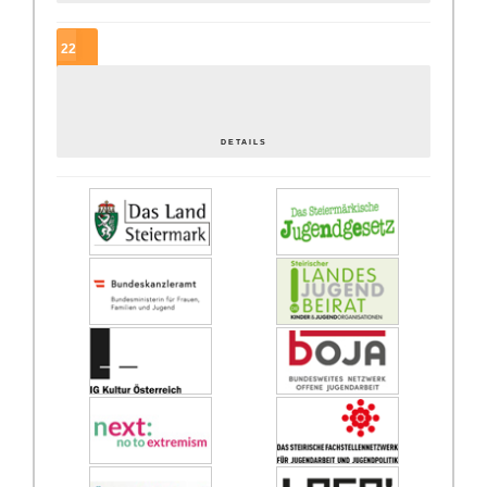
22
SEP.
Offene… was? OK[ai] wie? Lobbying für die Offene Jugendarbeit
DETAILS