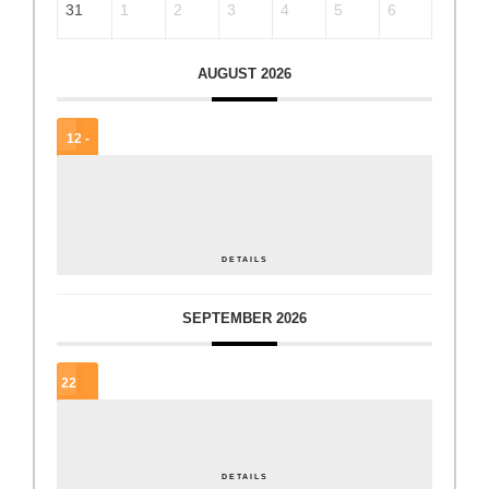
31
1
2
3
4
5
6
AUGUST 2026
12 -
15
AUG.
Steirischer Tag der Jugendzentren
DETAILS
SEPTEMBER 2026
22
SEP.
In der Regel gute Tage – ein periodengerechtes JUZ?
DETAILS