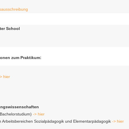
msausschreibung
ter School
ionen zum Praktikum:
> hier
ldungswissenschaften
 (Bachelorstudium)
-> hier
den Arbeitsbereichen Sozialpädagogik und Elementarpädagogik
-> hier