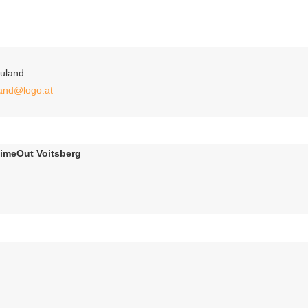
auland
land@logo.at
imeOut Voitsberg