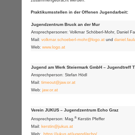
zusammengebracht werden.
Praktikumsstellen in der Offenen Jugendarbeit:
Jugendzentrum Bruck an der Mur
Ansprechpersonen: Volkmar Schöberl-Mohr, Daniel F
Mail:
volkmar.schoeberl-mohr@logo.at
und
daniel.fau
Web:
www.logo.at
Jugend am Werk Steiermark GmbH – Jugendtreff T
Ansprechperson: Stefan Hödl
Mail:
timeout@jaw.or.at
Web:
jaw.or.at
Verein JUKUS – Jugendzentrum Echo Graz
a
Ansprechperson: Mag.
Kerstin Pfeffer
Mail:
kerstin@jukus.at
Web:
https://jukus.at/jugend/echo/