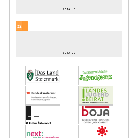
In der Regel gute Tage – ein periodengerechtes JUZ?
DETAILS
22
SEP.
Offene… was? OK[ai] wie? Lobbying für die Offene Jugendarbeit
DETAILS