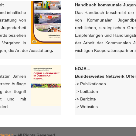
it
Handbuch kommunale Jugend
nd inhaltliche
Das Handbuch beschreibt die m
stattung von
von Kommunalen Jugendbeau
Jugendarbeit
rechtlichen, strategischen Gru
ards beziehen
Empfehlungen und Handlungstip
er Vorgaben in
der Arbeit der Kommunalen J
en, die Art der Ausstattung
.
wichtigen Kooperationspartner:
bOJA –
etzten Jahren
Bundesweites Netzwerk Offe
 ersten Auflage
-> Publikationen
 der Begriff
-> Leitfäden
ert und mit
-> Berichte
dert.
-> Websites
darbeit
– All Rights Reserved