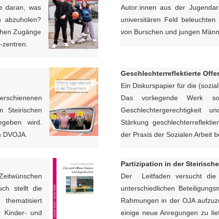
e daran, was
Autor:innen aus der Jugendar
h abzuholen?
universitären Feld beleuchte
schen Zugänge
von Burschen und jungen Männ
-zentren.
Geschlechterreflektierte Off
Ein Diskurspapier für die (sozia
erschienenen
Das vorliegende Werk so
m Steirischen
Geschlechtergerechtigkeit u
egeben wird.
Stärkung geschlechterreflekti
en DVOJA.
der Praxis der Sozialen Arbeit b
Partizipation in der Steirisc
 Zeitwünschen
Der Leitfaden versucht die
h stellt die
unterschiedlichen Beteiligungs
thematisiert
Rahmungen in der OJA aufzuz
r Kinder- und
einige neue Anregungen zu lie