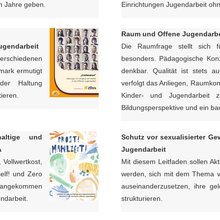
n Jahre geben.
Einrichtungen Jugendarbeit ohn
Raum und Offene Jugendarbe
Jugendarbeit
Die Raumfrage stellt sich f
rschiedenen
besonders. Pädagogische Kon
mark ermutigt
denkbar. Qualität ist stets 
der Haltung
verfolgt das Anliegen, Raumkon
ieren.
Kinder- und Jugendarbeit zu
Bildungsperspektive und ein ba
altige und
Schutz vor sexualisierter Ge
A
Jugendarbeit
Vollwertkost,
Mit diesem Leitfaden sollen Akt
self! und Zero
werden, sich mit dem Thema vo
it angekommen
auseinanderzusetzen, ihre gel
ndarbeit.
strukturieren.