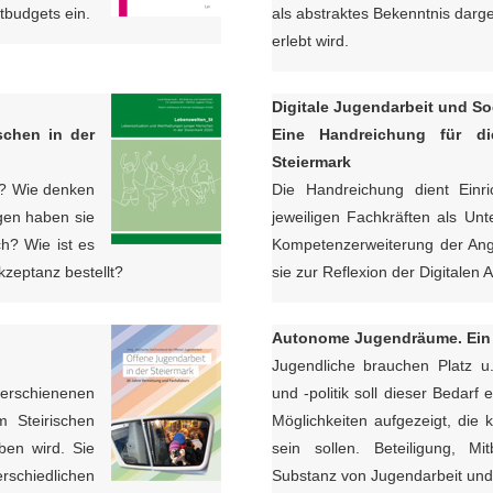
itbudgets ein.
als abstraktes Bekenntnis darge
erlebt wird.
Digitale Jugendarbeit und So
nschen
in der
Eine Handreichung für di
Steiermark
t? Wie denken
Die Handreichung dient Einr
gen haben sie
jeweiligen Fachkräften als Unt
h? Wie ist es
Kompetenzerweiterung der Ang
kzeptanz bestellt?
sie zur Reflexion der Digitalen A
Autonome Jugendräume.
Ein
Jugendliche brauchen Platz u
erschienenen
und -politik soll dieser Beda
m Steirischen
Möglichkeiten aufgezeigt, die k
en wird. Sie
sein sollen. Beteiligung, M
erschiedlichen
Substanz von Jugendarbeit und 