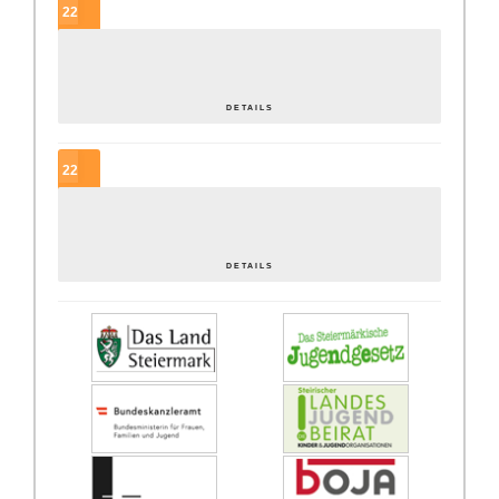
22
SEP.
In der Regel gute Tage – ein periodengerechtes JUZ?
DETAILS
22
SEP.
Offene… was? OK[ai] wie? Lobbying für die Offene Jugendarbeit
DETAILS