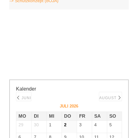
-> Schutzkonzept (bOJA)
Kalender
JUNI
AUGUST
JULI 2026
MO
DI
MI
DO
FR
SA
SO
29
30
1
2
3
4
5
6
7
8
9
10
11
12