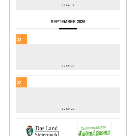
DETAILS
SEPTEMBER 2026
22
SEP.
In der Regel gute Tage – ein periodengerechtes JUZ?
DETAILS
22
SEP.
Offene… was? OK[ai] wie? Lobbying für die Offene Jugendarbeit
DETAILS