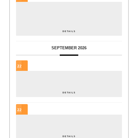
15
AUG.
Steirischer Tag der Jugendzentren
DETAILS
SEPTEMBER 2026
22
SEP.
In der Regel gute Tage – ein periodengerechtes JUZ?
DETAILS
22
SEP.
Offene… was? OK[ai] wie? Lobbying für die Offene Jugendarbeit
DETAILS