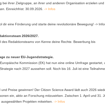
bei ihrer Zielgruppe, an ihrer und anderen Organisation erzielen und
en. Einreichfrist: 30.09.2026.
-> Infos
l dir eine Förderung und starte deine revolutionäre Bewegung! -> Inf
edaktionsteam 2026/2027.
il des Redaktionsteams von Kenne deine Rechte. Bewerbung bis
age zu neuer EU-Jugendstrategie.
 Europäische Kommission (EK) hat nun eine online Umfrage gestartet,
rategie nach 2027 aussehen soll. Noch bis 16. Juli ist eine Teilnahme
d und Preise gewinnen! Der Citizen Science Award lädt auch 2026 wied
nen ein, aktiv an Forschung mitzuwirken. Zwischen 1. April und 31. Ju
en ausgewählten Projekten mitwirken.
-> Infos