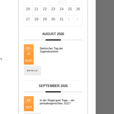
20
21
22
23
24
25
26
27
28
29
30
31
1
2
AUGUST 2026
12 -
Steirischer Tag der
Jugendzentren
15
t.
AUG.
DETAILS
SEPTEMBER 2026
22
In der Regel gute Tage – ein
periodengerechtes JUZ?
SEP.