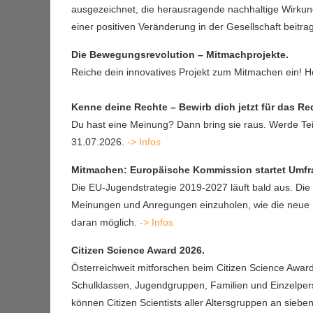
ausgezeichnet, die herausragende nachhaltige Wirkung 
einer positiven Veränderung in der Gesellschaft beitrag
Die Bewegungsrevolution – Mitmach­projekte.
Reiche dein innovatives Projekt zum Mitmachen ein! Ho
Kenne deine Rechte – Bewirb dich jetzt für das R
Du hast eine Meinung? Dann bring sie raus. Werde Te
31.07.2026.
-> Infos
Mitmachen: Europäische Kommission startet Umfr
Die EU-Jugendstrategie 2019-2027 läuft bald aus. Die
Meinungen und Anregungen einzuholen, wie die neue St
daran möglich.
-> Infos
Citizen Science Award 2026.
Österreichweit mitforschen beim Citizen Science Awar
Schulklassen, Jugendgruppen, Familien und Einzelperso
können Citizen Scientists aller Altersgruppen an sieb