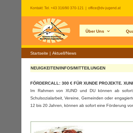
Zum
Kontakt: Tel. +43 316/90 370-121
|
office@dv-jugend.at
Inhalt
springen
Über Uns
Qua
Startseite
Aktuell/News
NEUIGKEITEN/INFOS/MITTEILUNGEN
FÖRDERCALL: 300 € FÜR XUNDE PROJEKTE. XUND un
Im Rahmen von XUND und DU können ab sofort ern
Schulsozialarbeit, Vereine, Gemeinden oder engagiert
12 bis 20 Jahren, können ab sofort eine Förderung v