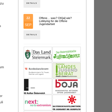
 zu
DETAILS
22
Offene… was? OK[ai] wie?
Lobbying für die Offene
Jugendarbeit
SEP.
os
DETAILS
 um
er
li