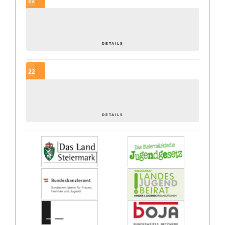
22
SEP.
In der Regel gute Tage – ein periodengerechtes JUZ?
DETAILS
22
SEP.
Offene… was? OK[ai] wie? Lobbying für die Offene Jugendarbeit
DETAILS