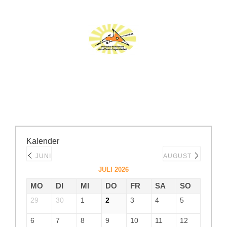
Kalender
JUNI
AUGUST
JULI 2026
MO
DI
MI
DO
FR
SA
SO
29
30
1
2
3
4
5
6
7
8
9
10
11
12